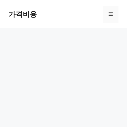
컨
텐
가격비용
메
츠
로
뉴
건
너
뛰
기