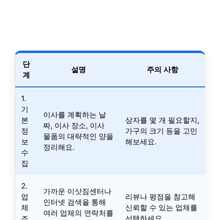
단
설명
주의 사항
계
1.
기
이사를 계획하는 날
본
상자를 몇 개 필요할지,
짜, 이사 장소, 이사
정
가구의 크기 등을 고민
물품의 대략적인 양을
보
해보세요.
정리해요.
수
집
2.
가까운 이삿짐센터나
업
리뷰나 평점을 참고해
인터넷 검색을 통해
체
신뢰할 수 있는 업체를
여러 업체의 연락처를
조
선택하세요.