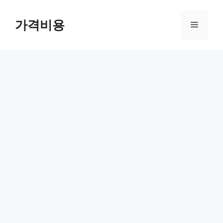
컨
텐
가격비용
메
츠
로
뉴
건
너
뛰
기