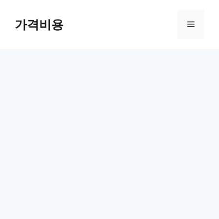
컨
텐
가격비용
메
츠
로
뉴
건
너
뛰
기