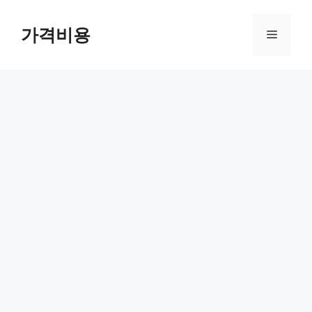
컨
텐
가격비용
메
츠
로
뉴
건
너
뛰
기