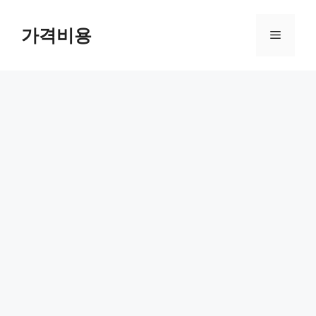
컨
텐
가격비용
메
츠
로
뉴
건
너
뛰
기