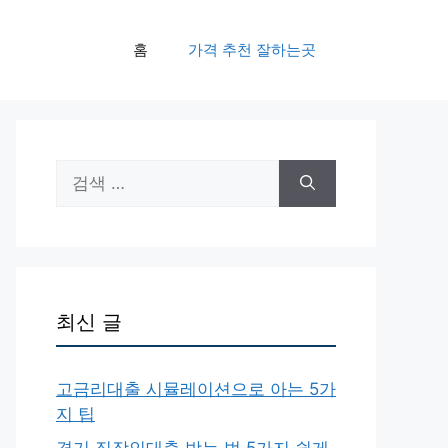
홈
가격 추천 잘하는곳
검
색:
최신 글
고금리대출 시뮬레이션으로 아는 5가
지 팁
경기 직장인대출 받는 법 5가지 쉽게