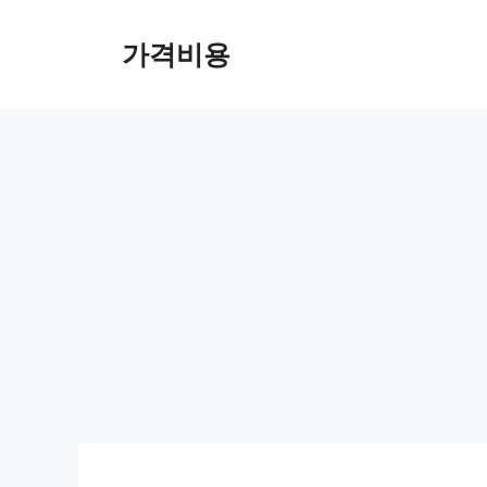
컨
텐
가격비용
츠
로
건
너
뛰
기