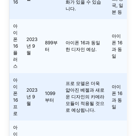
16
화가 있을 수 있습
국, 일
니다.
본 등
아
이
아이
폰
2023
899부
아이폰 16과 동일
폰 16
16
년 9
터
한 디자인 예상.
과 동
플
월
일
러
스
아
프로 모델은 더욱
이
아이
2023
얇아진 베젤과 새로
폰
1099
폰 16
년 9
운 디자인의 카메라
16
부터
과 동
월
모듈이 적용될 것으
프
일
로 예상됩니다.
로
아
이