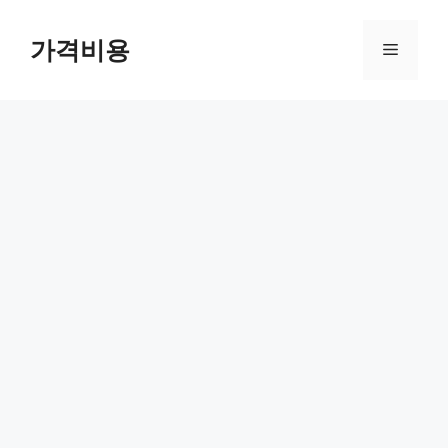
컨
텐
가격비용
메
츠
로
뉴
건
너
뛰
기