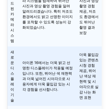
라 시스템을 탑재하여 뛰어난
사진과 영상
드
사진과 영상 촬영 경험을 알려
촬영 경험
된
알려드리겠습니다. 특히 저조도
제공, 저조
카
환경에서도 밝고 선명한 이미지
도 환경에서
메
를 포착할 수 있도록 성능이 강
도 뛰어난
라
화되었습니다.
촬영 결과
시
보장
스
템
새
더욱 몰입감
로
있는 콘텐츠
운
아이폰 16에서는 더욱 밝고 선
시청 경험
디
명한 디스플레이가 적용될 예정
제공, 뛰어
스
입니다. 또한, 뛰어난 색 재현력
난 색상 재
플
과 더욱 넓어진 시야각으로 사
현력 및 시
레
용자에게 더욱 몰입감 있는 시
야각으로 실
이
각 경험을 선사합니다.
감 나는 화
기
면 표현
술