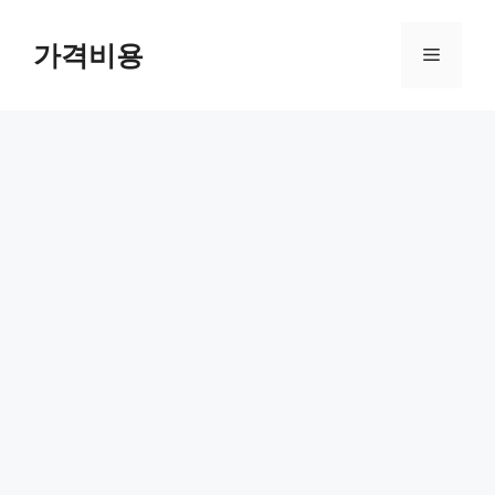
컨
텐
가격비용
메
츠
로
뉴
건
너
뛰
기