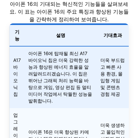
아이폰 16의 기대되는 혁신적인 기능들을 살펴보세
요. 이 표는 아이폰 16의 주요 특징과 향상된 기능들
을 간략하게 정리하여 보여줍니다.
기
설명
기대효과
능
아이폰 16에 탑재될 최신 A17
A17
바이오닉 칩은 더욱 강력한 성
더욱 부드럽
바
능과 향상된 에너지 효율을 알
고 빠른 사
이
려알려드리겠습니다. 이 칩은
용 환경, 몰
오
뛰어난 그래픽 처리 능력을 바
입형 게임
닉
탕으로 게임, 영상 편집 등 멀티
및 콘텐츠
칩
미디어 작업에서 탁월한 성능을
경험 제공
발휘합니다.
업
그
더욱 생생하
레
아이폰 16은 더욱 향상된 카메
고 몰입적인
이