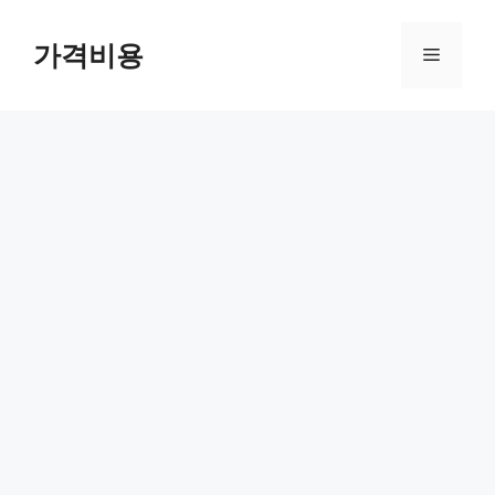
컨
텐
가격비용
메
츠
로
뉴
건
너
뛰
기