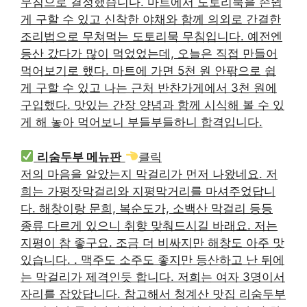
무침으로 결정했습니다. 마트에서 도토리묵을 손쉽
게 구할 수 있고 신착한 야채와 함께 의외로 간결한
조리법으로 무쳐먹는 도토리묵 무침입니다. 예전엔
등산 갔다가 많이 먹었었는데, 오늘은 직접 만들어
먹어보기로 했다. 마트에 가면 5천 원 안팎으로 쉽
게 구할 수 있고 나는 근처 반찬가게에서 3천 원에
구입했다. 맛있는 간장 양념과 함께 시식해 볼 수 있
게 해 놓아 먹어보니 부들부들하니 합격입니다.
리숨두부 메뉴판
클릭
저의 마음을 알았는지 막걸리가 먼저 나왔네요. 저
희는 가평잣막걸리와 지평막거리를 마셔주었답니
다. 해창이랑 문희, 복순도가, 소백산 막걸리 등등
종류 다르게 있으니 취향 맞춰드시길 바래요. 저는
지평이 참 좋구요. 조금 더 비싸지만 해창도 아주 맛
있습니다. . 맥주도 소주도 좋지만 등산하고 난 뒤에
는 막걸리가 제격인듯 합니다. 저희는 여자 3명이서
자리를 잡았답니다. 참고해서 청계산 맛집 리숨두부