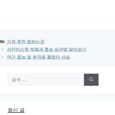
카
가격 추천 잘하는곳
테
샤인머스켓 제철과 효능 보관법 알아보기
고
연근 효능 및 부작용 몰랐던 사실
리
검
색:
최신 글