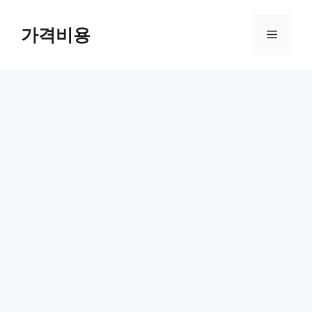
컨
텐
가격비용
메
츠
로
뉴
건
너
뛰
기