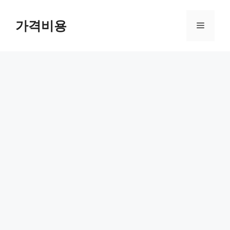
컨
텐
가격비용
메
츠
로
뉴
건
너
뛰
기