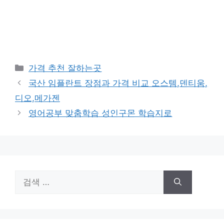
카
가격 추천 잘하는곳
테
국산 임플란트 장점과 가격 비교 오스템,덴티움,
고
디오,메가젠
리
영어공부 맞춤학습 성인구몬 학습지로
검
색: