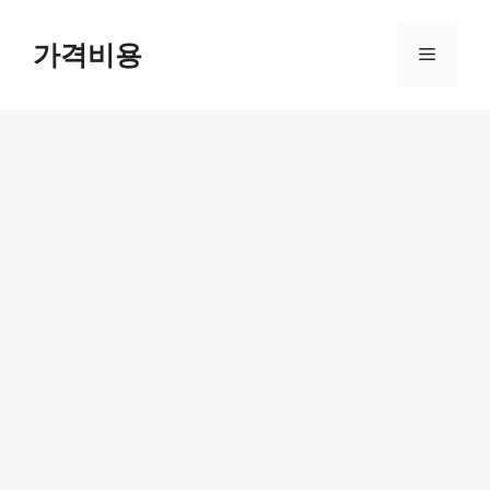
컨
텐
가격비용
메
츠
로
뉴
건
너
뛰
기