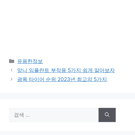
카
유용한정보
테
앞니 임플란트 부작용 5가지 쉽게 알아보자
고
광폭 타이어 순위 2023년 최고의 5가지
리
검
색: