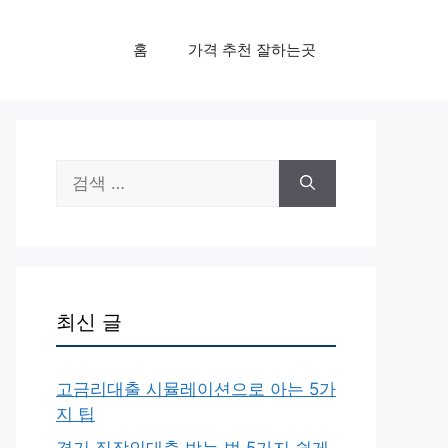
홈
가격 추천 잘하는곳
검
색:
최신 글
고금리대출 시뮬레이션으로 아는 5가
지 팁
경기 직장인대출 받는 법 5가지 쉽게