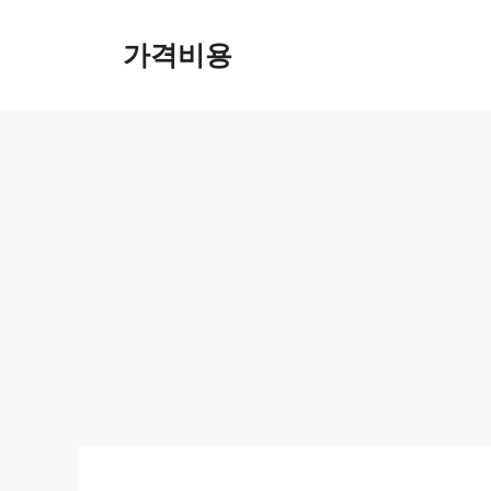
컨
텐
가격비용
츠
로
건
너
뛰
기