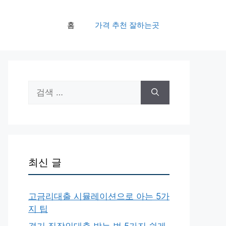
홈
가격 추천 잘하는곳
검
색:
최신 글
고금리대출 시뮬레이션으로 아는 5가
지 팁
경기 직장인대출 받는 법 5가지 쉽게