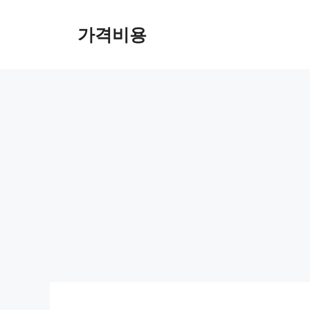
컨
텐
가격비용
츠
로
건
너
뛰
기