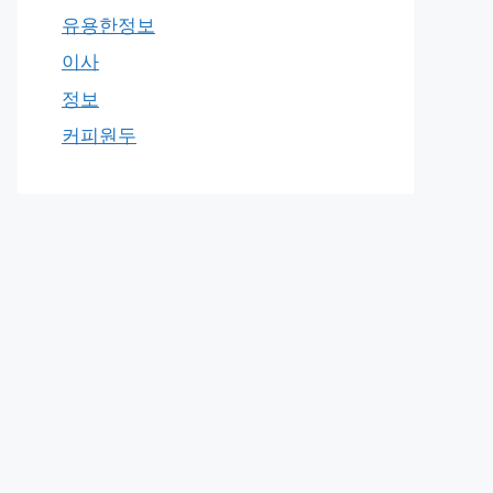
유용한정보
이사
정보
커피원두