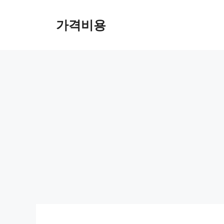
컨
텐
가격비용
츠
로
건
너
뛰
기