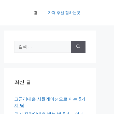
홈
가격 추천 잘하는곳
검
색:
최신 글
고금리대출 시뮬레이션으로 아는 5가
지 팁
경기 직장인대출 받는 법 5가지 쉽게