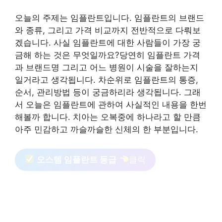
오늘의 주제는 임플란트입니다. 임플란트의 브랜드
와 종류, 그리고 가격 비교까지 전반적으로 다뤄보
겠습니다. 사실 임플란트에 대한 사람들이 가장 궁
금해 하는 것은 무엇일까요?당연히 임플란트 가격
과 브랜드명 그리고 어느 병원이 시술을 잘하는지
일거라고 생각됩니다. 차순위로 임플란트의 통증,
순서, 관리방법 등이 궁금하리라 생각됩니다. 그래
서 오늘은 임플란트에 관하여 사실적인 내용을 한번
해볼까 합니다. 치아는 오복중에 하나라고 할 만큼
아주 민감하고 까슬까슬한 신체의 한 부분입니다.
오스템 임플란트 등급
클릭