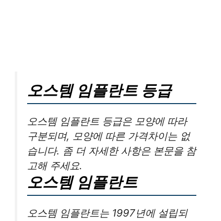
오스템 임플란트 등급
오스템 임플란트 등급은 모양에 따라
구분되며, 모양에 따른 가격차이는 없
습니다. 좀 더 자세한 사항은 본문을 참
고해 주세요.
오스템 임플란트
오스템 임플란트는 1997년에 설립되