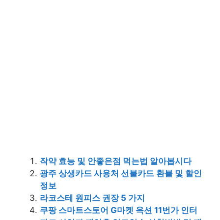
작약 효능 및 안좋은점 먹는법 알아봅시다
광주 상생카드 사용처 선불카드 환불 및 할인
정보
라코스테 원피스 권장 5 가지
쿠팡 스마트스토어 G마켓 옥션 11번가 인터