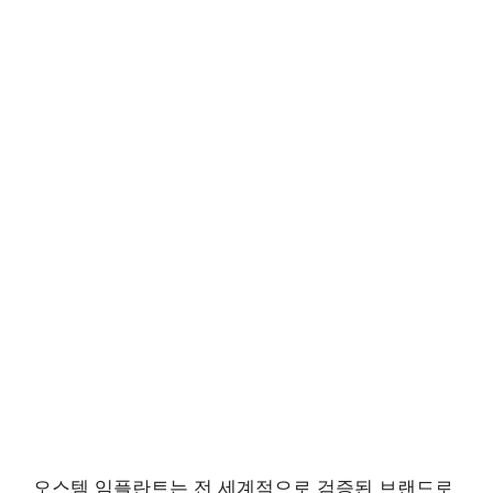
오스템 임플란트는 전 세계적으로 검증된 브랜드로