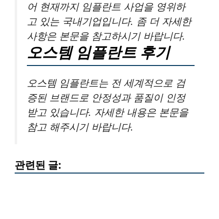
어 현재까지 임플란트 사업을 영위하
고 있는 국내기업입니다. 좀 더 자세한
사항은 본문을 참고하시기 바랍니다.
오스템 임플란트 후기
오스템 임플란트는 전 세계적으로 검
증된 브랜드로 안정성과 품질이 인정
받고 있습니다. 자세한 내용은 본문을
참고 해주시기 바랍니다.
관련된 글: