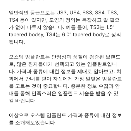
일반적인 등급으로는 US3, US4, SS3, SS4, TS3,
TS4 등이 있지만, 모양의 정의는 복잡하고 알 필요
가 없어 다루지 않습니다. 예를 들어, TS3는 1.5”
tapered bodsy, TS4는 6.0” tapered body로 정의
됩니다.
오스템 임플란트는 안정성과 품질이 검증된 브랜드
로, 많은 환자들에게 선택되고 있는 임플란트입니
다. 가격과 종류에 대한 정보를 제대로 알아보고, 치
과에서 안내를 받아 자신에게 가장 알맞은 임플란트
를 고르는 것이 중요합니다. 충분한 정보 수집과 안
내를 통해 만족스러운 임플란트 시술을 받을 수 있
길 바랍니다.
이상으로 오스템 임플란트 가격과 종류에 대한 정보
를 소개해보았습니다.