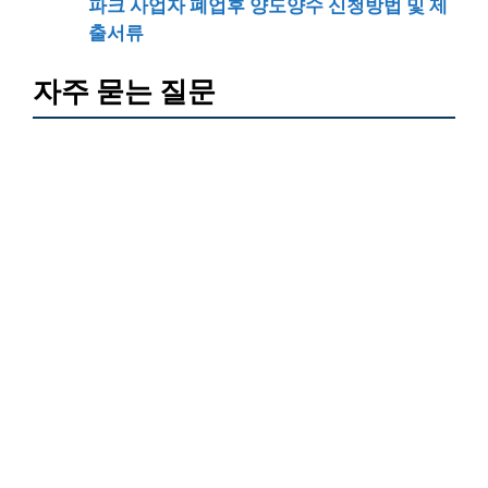
파크 사업자 폐업후 양도양수 신청방법 및 제
출서류
자주 묻는 질문