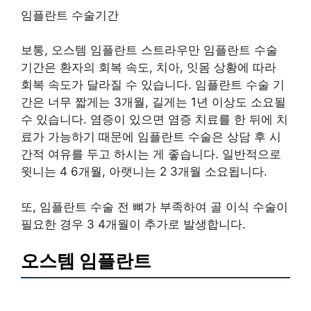
임플란트 수술기간
보통, 오스템 임플란트 스트라우만 임플란트 수술
기간은 환자의 회복 속도, 치아, 잇몸 상황에 따라
회복 속도가 달라질 수 있습니다. 임플란트 수술 기
간은 너무 짧게는 3개월, 길게는 1년 이상도 소요될
수 있습니다. 염증이 있으면 염증 치료를 한 뒤에 치
료가 가능하기 때문에 임플란트 수술은 상담 후 시
간적 여유를 두고 하시는 게 좋습니다. 일반적으로
윗니는 4 6개월, 아랫니는 2 3개월 소요됩니다.
또, 임플란트 수술 전 뼈가 부족하여 골 이식 수술이
필요한 경우 3 4개월이 추가로 발생합니다.
오스템 임플란트