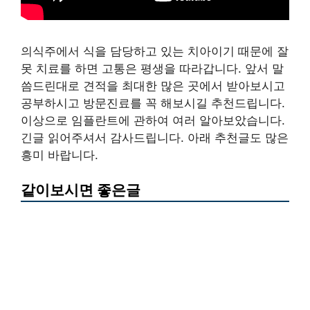
의식주에서 식을 담당하고 있는 치아이기 때문에 잘
못 치료를 하면 고통은 평생을 따라갑니다. 앞서 말
씀드린대로 견적을 최대한 많은 곳에서 받아보시고
공부하시고 방문진료를 꼭 해보시길 추천드립니다.
이상으로 임플란트에 관하여 여러 알아보았습니다.
긴글 읽어주셔서 감사드립니다. 아래 추천글도 많은
흥미 바랍니다.
같이보시면 좋은글