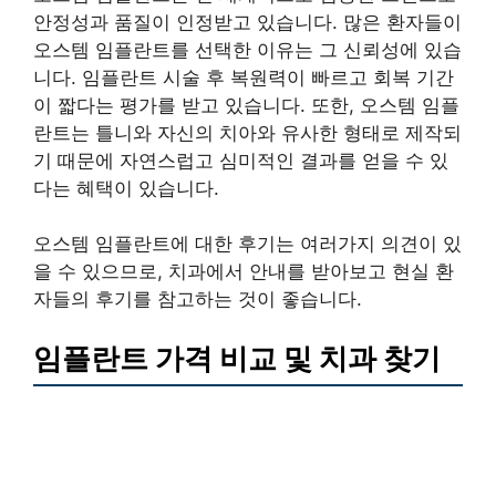
안정성과 품질이 인정받고 있습니다. 많은 환자들이
오스템 임플란트를 선택한 이유는 그 신뢰성에 있습
니다. 임플란트 시술 후 복원력이 빠르고 회복 기간
이 짧다는 평가를 받고 있습니다. 또한, 오스템 임플
란트는 틀니와 자신의 치아와 유사한 형태로 제작되
기 때문에 자연스럽고 심미적인 결과를 얻을 수 있
다는 혜택이 있습니다.
오스템 임플란트에 대한 후기는 여러가지 의견이 있
을 수 있으므로, 치과에서 안내를 받아보고 현실 환
자들의 후기를 참고하는 것이 좋습니다.
임플란트 가격 비교 및 치과 찾기