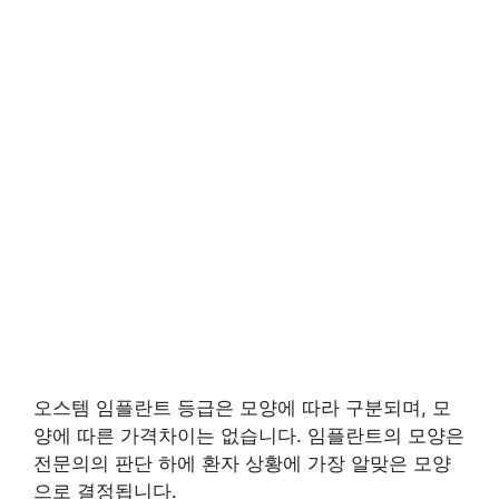
오스템 임플란트 등급은 모양에 따라 구분되며, 모
양에 따른 가격차이는 없습니다. 임플란트의 모양은
전문의의 판단 하에 환자 상황에 가장 알맞은 모양
으로 결정됩니다.