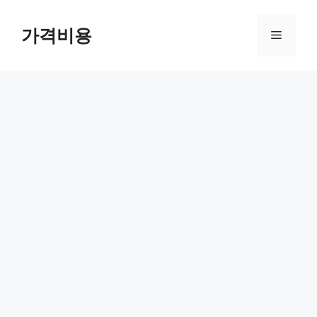
컨
텐
가격비용
메
츠
로
뉴
건
너
뛰
기