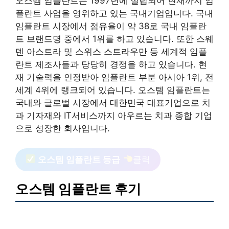
오스템 임플란트는 1997년에 설립되어 현재까지 임
플란트 사업을 영위하고 있는 국내기업입니다. 국내
임플란트 시장에서 점유율이 약 38로 국내 임플란
트 브랜드명 중에서 1위를 하고 있습니다. 또한 스웨
덴 아스트라 및 스위스 스트라우만 등 세계적 임플
란트 제조사들과 당당히 경쟁을 하고 있습니다. 현
재 기술력을 인정받아 임플란트 부분 아시아 1위, 전
세계 4위에 랭크되어 있습니다. 오스템 임플란트는
국내와 글로벌 시장에서 대한민국 대표기업으로 치
과 기자재와 IT서비스까지 아우르는 치과 종합 기업
으로 성장한 회사입니다.
오스템 임플란트 등급
클릭
오스템 임플란트 후기