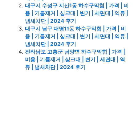
대구시 수성구 지산1동 하수구막힘 | 가격 | 비
용 | 기름제거 | 싱크대 | 변기 | 세면대 | 역류 |
냄새차단 | 2024 후기
대구시 남구 대명11동 하수구막힘 | 가격 | 비
용 | 기름제거 | 싱크대 | 변기 | 세면대 | 역류 |
냄새차단 | 2024 후기
전라남도 고흥군 남양면 하수구막힘 | 가격 |
비용 | 기름제거 | 싱크대 | 변기 | 세면대 | 역
류 | 냄새차단 | 2024 후기