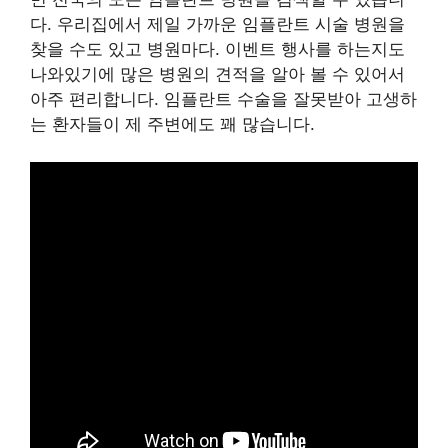
다. 우리집에서 제일 가까운 임플란트 시술 병원을
찾을 수도 있고 병원마다. 이벤트 행사를 하는지도
나와있기에 많은 병원의 견적을 알아 볼 수 있어서
아주 편리합니다. 임플란트 수술을 잘못받아 고생하
는 환자들이 제 주변에도 꽤 많습니다.