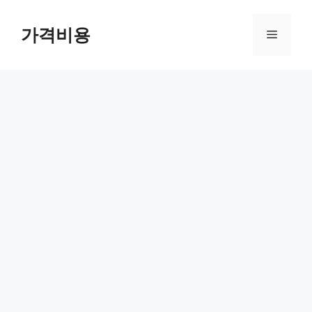
컨
텐
가격비용
메
츠
로
뉴
건
너
뛰
기