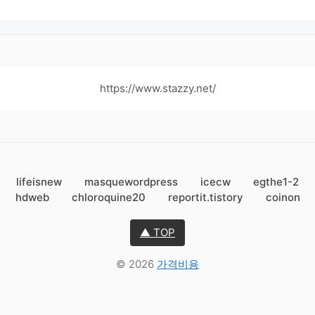
https://www.stazzy.net/
lifeisnew
masquewordpress
icecw
egthe1-2
hdweb
chloroquine20
reportit.tistory
coinon
▲ TOP
© 2026
가격비용