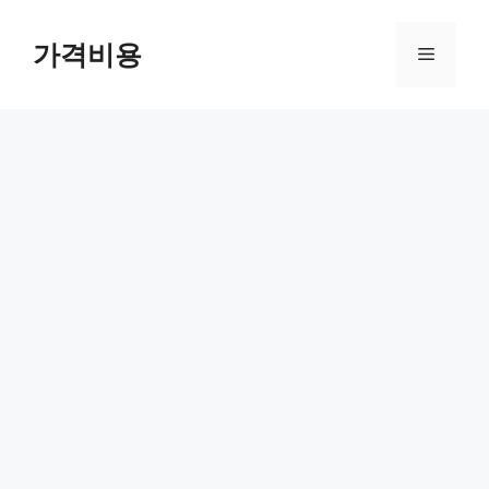
컨
텐
가격비용
메
츠
로
뉴
건
너
뛰
기