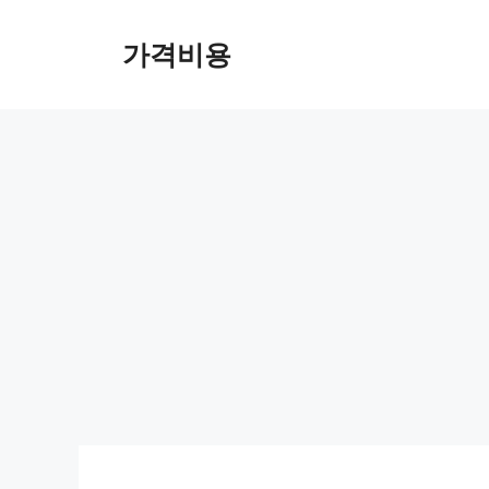
컨
텐
가격비용
츠
로
건
너
뛰
기