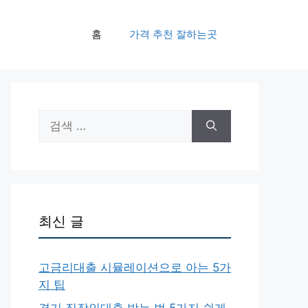
홈
가격 추천 잘하는곳
검
색:
최신 글
고금리대출 시뮬레이션으로 아는 5가
지 팁
경기 직장인대출 받는 법 5가지 쉽게