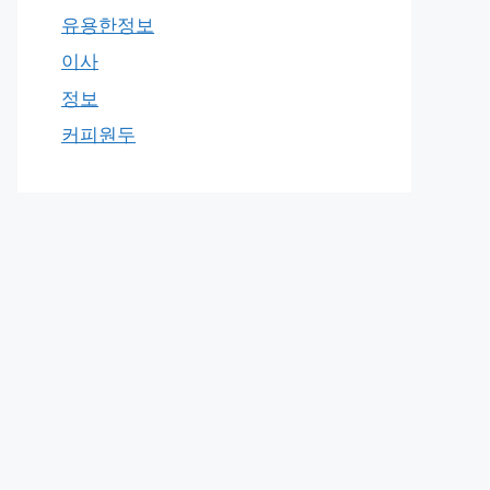
유용한정보
이사
정보
커피원두