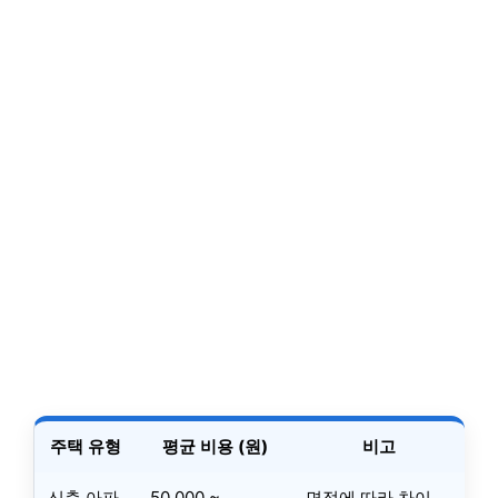
주택 유형
평균 비용 (원)
비고
신축 아파
50,000 ~
면적에 따라 차이