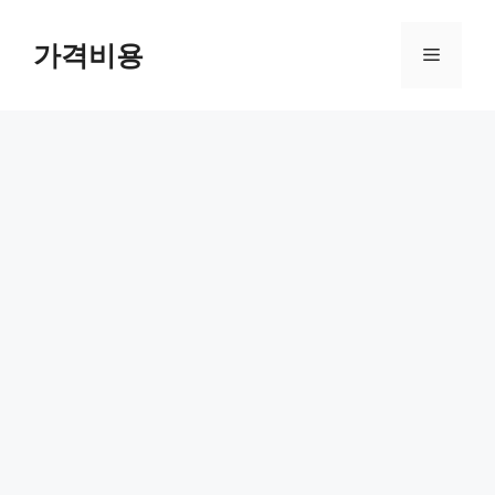
컨
텐
가격비용
메
츠
로
뉴
건
너
뛰
기