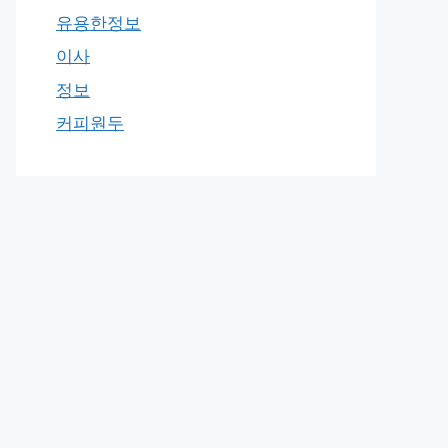
유용한정보
이사
정보
커피원두