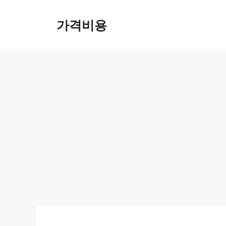
컨
텐
가격비용
츠
로
건
너
뛰
기