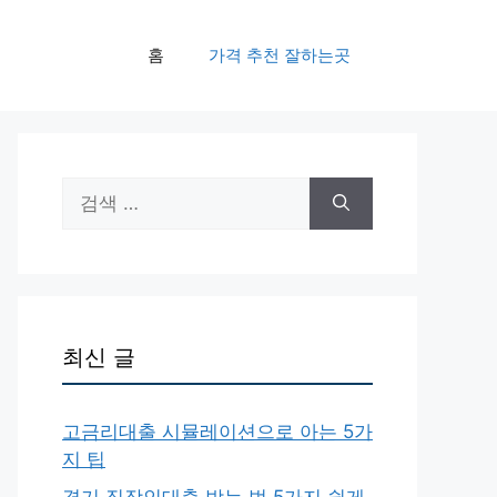
홈
가격 추천 잘하는곳
검
색:
최신 글
고금리대출 시뮬레이션으로 아는 5가
지 팁
경기 직장인대출 받는 법 5가지 쉽게