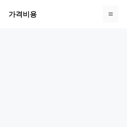
컨
텐
가격비용
메
츠
로
뉴
건
너
뛰
기