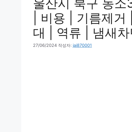
울산시 북구 농소3
| 비용 | 기름제거 
대 | 역류 | 냄새차
27/06/2024
작성자:
jai870001