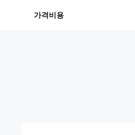
컨
텐
가격비용
츠
로
건
너
뛰
기