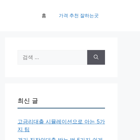
홈
가격 추천 잘하는곳
검
색:
최신 글
고금리대출 시뮬레이션으로 아는 5가
지 팁
경기 직장인대출 받는 법 5가지 쉽게