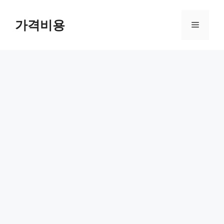
컨
텐
가격비용
메
츠
로
뉴
건
너
뛰
기