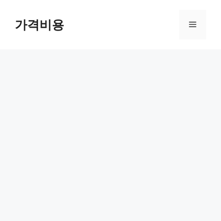
컨
텐
가격비용
메
츠
로
뉴
건
너
뛰
기