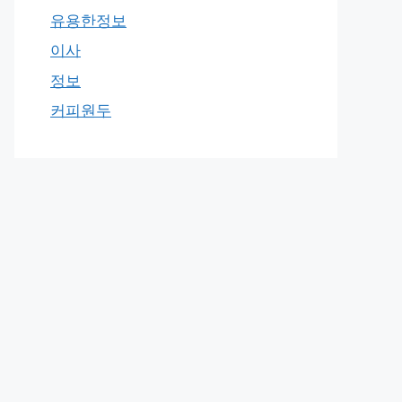
유용한정보
이사
정보
커피원두