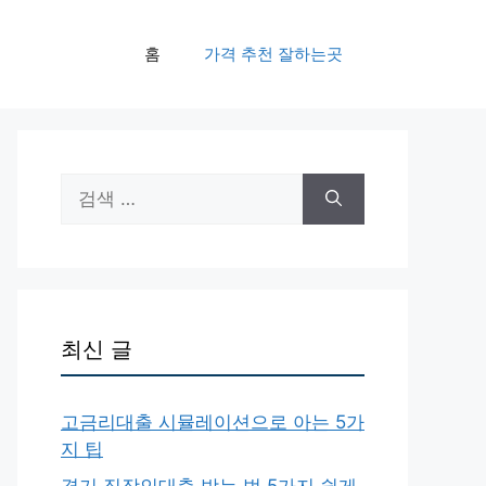
홈
가격 추천 잘하는곳
검
색:
최신 글
고금리대출 시뮬레이션으로 아는 5가
지 팁
경기 직장인대출 받는 법 5가지 쉽게