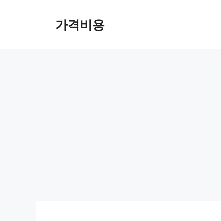
컨
텐
가격비용
츠
로
건
너
뛰
기