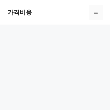
컨
텐
가격비용
메
츠
로
뉴
건
너
뛰
기