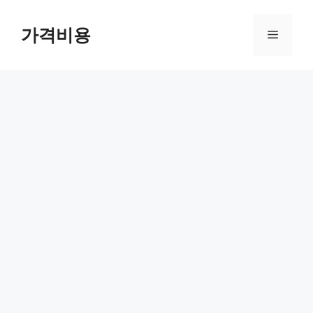
컨
텐
가격비용
메
츠
로
뉴
건
너
뛰
기