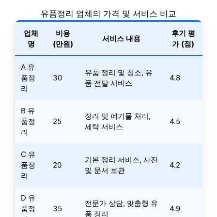
유품정리 업체의 가격 및 서비스 비교
업체
비용
후기 평
서비스 내용
명
(만원)
가 (점)
A 유
유품 정리 및 청소, 유
품정
30
4.8
품 전달 서비스
리
B 유
정리 및 폐기물 처리,
품정
25
4.5
세탁 서비스
리
C 유
기본 정리 서비스, 사진
품정
20
4.2
및 문서 보관
리
D 유
전문가 상담, 맞춤형 유
품정
35
4.9
품 정리