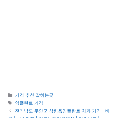
카
가격 추천 잘하는곳
테
태
임플란트 가격
고
그
전라남도 무안군 삼향읍임플란트 치과 가격 | 비
리