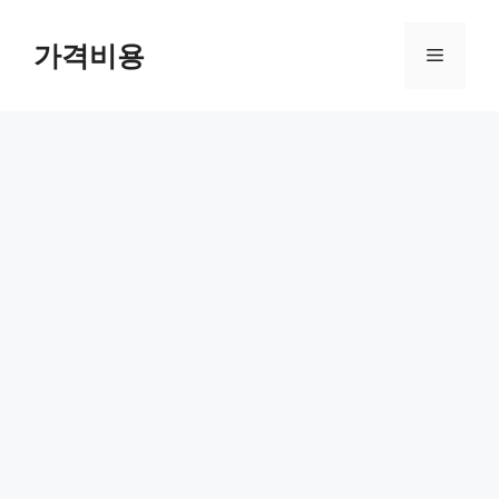
컨
텐
가격비용
메
츠
로
뉴
건
너
뛰
기