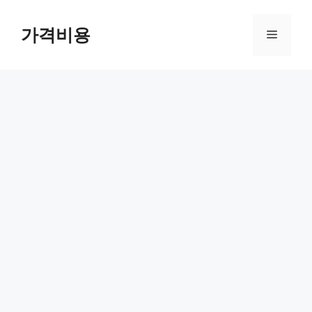
컨
텐
가격비용
메
츠
로
뉴
건
너
뛰
기