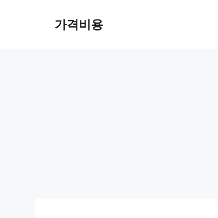
컨
텐
가격비용
츠
로
건
너
뛰
기