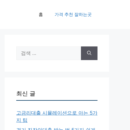
홈
가격 추천 잘하는곳
검
색:
최신 글
고금리대출 시뮬레이션으로 아는 5가
지 팁
경기 직장인대출 받는 법 5가지 쉽게