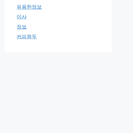
유용한정보
이사
정보
커피원두