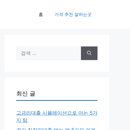
홈
가격 추천 잘하는곳
검
색:
최신 글
고금리대출 시뮬레이션으로 아는 5가
지 팁
경기 직장인대출 받는 법 5가지 쉽게