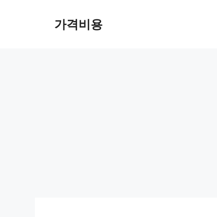
컨
텐
가격비용
츠
로
건
너
뛰
기