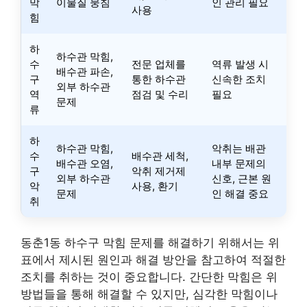
막
이물질 뭉침
인 관리 필요
사용
힘
하
하수관 막힘,
수
전문 업체를
역류 발생 시
배수관 파손,
구
통한 하수관
신속한 조치
외부 하수관
역
점검 및 수리
필요
문제
류
하
하수관 막힘,
악취는 배관
수
배수관 세척,
배수관 오염,
내부 문제의
구
악취 제거제
외부 하수관
신호, 근본 원
악
사용, 환기
문제
인 해결 중요
취
동춘1동 하수구 막힘 문제를 해결하기 위해서는 위
표에서 제시된 원인과 해결 방안을 참고하여 적절한
조치를 취하는 것이 중요합니다. 간단한 막힘은 위
방법들을 통해 해결할 수 있지만, 심각한 막힘이나