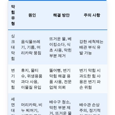
막
힘
원인
해결 방안
주의 사항
유
형
싱
뜨거운 물, 베
크
음식물쓰레
강한 세척제는
이킹소다, 식
대
기, 기름, 머
배관 부식 유
초 사용, 막힌
막
리카락 뭉침
발 가능
부분 제거
힘
변
휴지, 물티
뚫어뻥, 변기
변기 막힘 시
기
슈, 위생용품
막힘 해결 용
과도한 힘 사
막
과다 사용,
품 사용, 전문
용은 변기 파
힘
이물질 유입
업체 의뢰
손 위험
세
배수구 청소,
면
머리카락, 비
배수관 손상
막힌 부분 제
대
누 찌꺼기,
주의, 정기적
거, 뜨거운 물