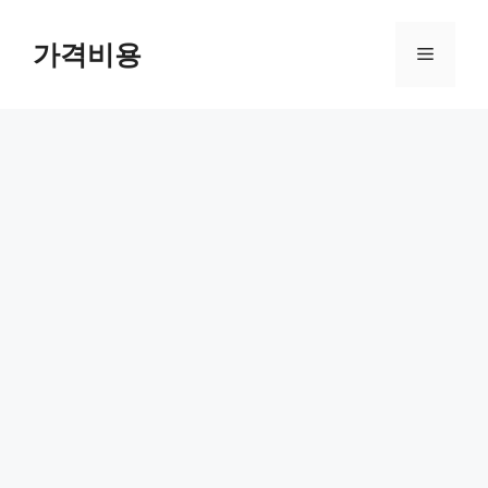
컨
텐
가격비용
메
츠
로
뉴
건
너
뛰
기