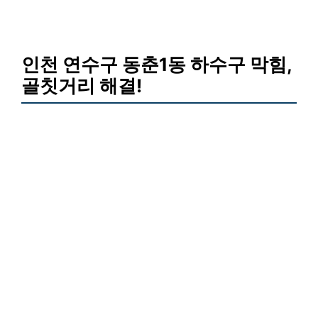
인천 연수구 동춘1동 하수구 막힘,
골칫거리 해결!