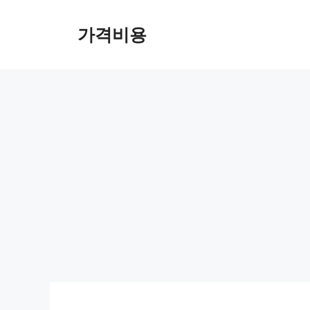
컨
텐
가격비용
츠
로
건
너
뛰
기