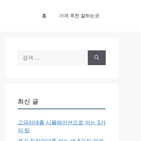
홈
가격 추천 잘하는곳
검
색:
최신 글
고금리대출 시뮬레이션으로 아는 5가
지 팁
경기 직장인대출 받는 법 5가지 쉽게