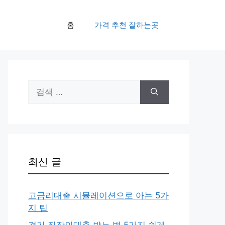
홈
가격 추천 잘하는곳
검
색:
최신 글
고금리대출 시뮬레이션으로 아는 5가
지 팁
경기 직장인대출 받는 법 5가지 쉽게