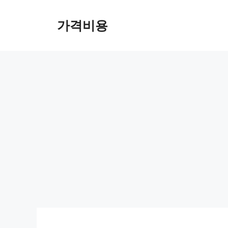
컨
텐
가격비용
츠
로
건
너
뛰
기