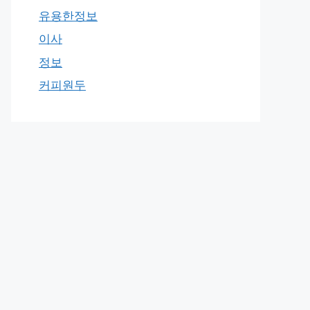
유용한정보
이사
정보
커피원두