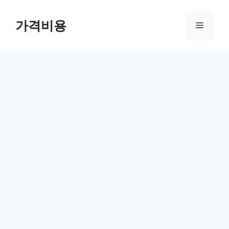
컨
텐
가격비용
메
츠
로
뉴
건
너
뛰
기