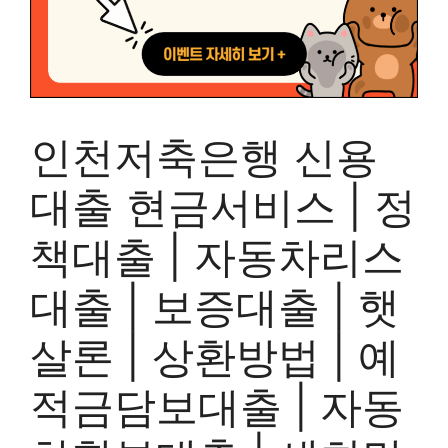
인천저축은행 신용
대출 현금서비스 | 정
책대출 | 자동차리스
대출 | 보증대출 | 햇
살론 | 상환방법 | 예
적금담보대출 | 자동