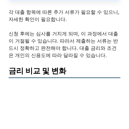
각 대출 항목에 따른 추가 서류가 필요할 수 있으니,
자세한 확인이 필요합니다.
신청 후에는 심사를 거치게 되며, 이 과정에서 대출
이 거절될 수 있습니다. 따라서 제출하는 서류는 반
드시 정확하고 완전해야 합니다. 대출 금리와 조건
은 개인의 신용도에 따라 달라질 수 있습니다.
금리 비교 및 변화