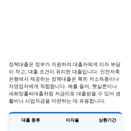
정책대출은 정부가 지원하여 대출자에게 이자 부담
이 적고, 대출 조건이 유리한 대출입니다. 인천저축
은행에서 제공하는 정책대출은 특히 저소득층이나
자영업자에게 적합합니다. 예를 들어, 햇살론이나
새희망홀씨대출처럼 저금리로 대출받을 수 있어 생
활비나 사업자금을 마련하는 데 유용합니다.
대출 종류
이자율
상환기간