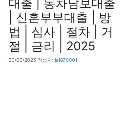
대출 | 동차담보대출
| 신혼부부대출 | 방
법 | 심사 | 절차 | 거
절 | 금리 | 2025
20/09/2025
작성자:
jai870001