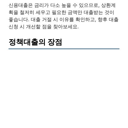
신용대출은 금리가 다소 높을 수 있으므로, 상환계
획을 철저히 세우고 필요한 금액만 대출받는 것이
좋습니다. 대출 거절 시 이유를 확인하고, 향후 대출
신청 시 개선할 점을 찾아보세요.
정책대출의 장점