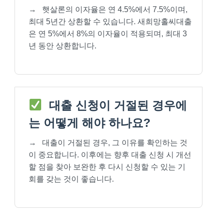
→
햇살론의 이자율은 연 4.5%에서 7.5%이며,
최대 5년간 상환할 수 있습니다. 새희망홀씨대출
은 연 5%에서 8%의 이자율이 적용되며, 최대 3
년 동안 상환합니다.
대출 신청이 거절된 경우에
는 어떻게 해야 하나요?
→
대출이 거절된 경우, 그 이유를 확인하는 것
이 중요합니다. 이후에는 향후 대출 신청 시 개선
할 점을 찾아 보완한 후 다시 신청할 수 있는 기
회를 갖는 것이 좋습니다.