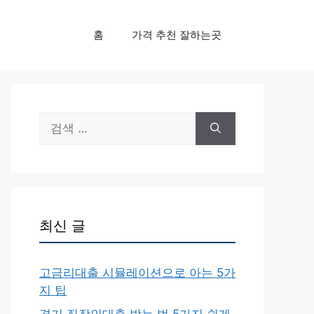
홈
가격 추천 잘하는곳
검
색:
최신 글
고금리대출 시뮬레이션으로 아는 5가
지 팁
경기 직장인대출 받는 법 5가지 쉽게