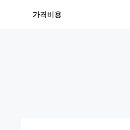
컨
텐
가격비용
츠
로
건
너
뛰
기