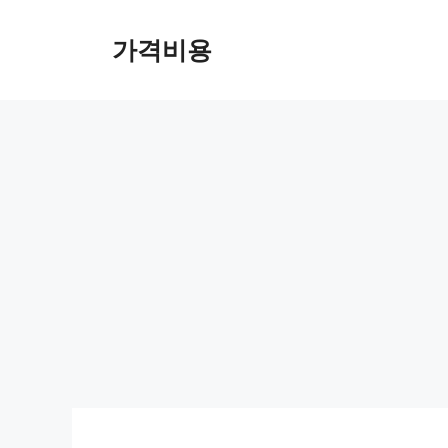
컨
텐
가격비용
츠
로
건
너
뛰
기