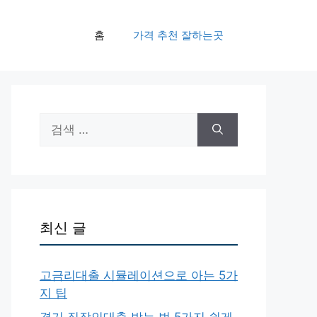
홈
가격 추천 잘하는곳
검
색:
최신 글
고금리대출 시뮬레이션으로 아는 5가
지 팁
경기 직장인대출 받는 법 5가지 쉽게