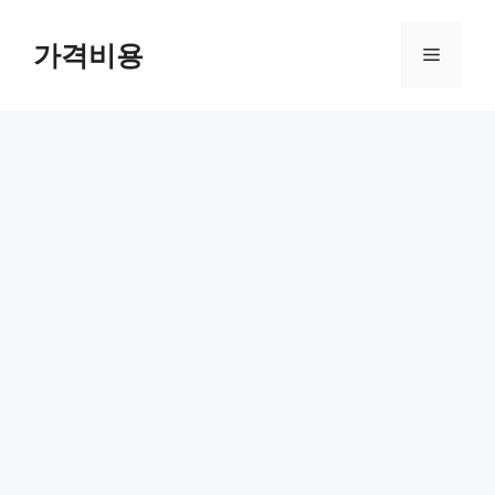
컨
텐
가격비용
메
츠
로
뉴
건
너
뛰
기