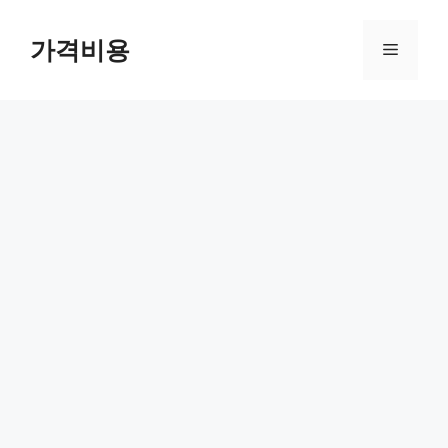
컨
텐
가격비용
메
츠
로
뉴
건
너
뛰
기