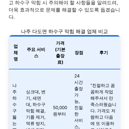
고 하수구 막힘 시 주의해야 할 사항들을 알려드려,
더욱 효과적으로 문제를 해결할 수 있도록 돕겠습니
다.
나주 다도면 하수구 막힘 해결 업체 비교
가격
업
주요 서비
(기본
체
장점
후기
스
출장
명
료)
24
시간
나
“친절하고 꼼
출장
주
싱크대, 변
꼼하게 작업
가
하
기, 세면
해주셔서 만
능,
수
대, 하수구
족스러웠습니
50,000
친절
구
막힘 해결,
다. 가격도 저
원부터
한
뚫
기름 제거,
렴하고 다음
서비
는
역류 방지,
에 또 이용하
스,