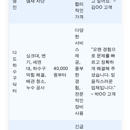
명
냄새 차단
고 싶어요.” –
합리
인
김OO 고객
적인
가격
다양
한
서비
스
“오랜 경험으
다
싱크대, 변
제
로 문제를 빠
도
기, 세면
공,
르고 정확하
하
대, 하수구
40,000
풍부
게 해결해 주
수
막힘 해결,
원부터
한
셨습니다. 믿
구
배관 청소,
경
음직스러운
닥
누수 공사
험,
업체입니다.”
터
전문
– 박OO 고객
적인
장비
사용
긴급