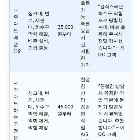
출동
“갑작스러운
나
가
싱크대, 변
하수구 막힘
주
능,
기, 세면
으로 당황했
다
빠른
대, 하수구
35,000
는데, 바로 출
도
응답
막힘 해결,
원부터
동해 주셔서
배
시
배관 설비,
정말 감사했
관
간,
긴급 출동
습니다.” – 최
119
저렴
OO 고객
한
가격
친절
나
한
“친절한 상담
주
싱크대, 변
상
과 꼼꼼한 작
다
기, 세면
담,
업 덕분에 문
도
대, 하수구
45,000
꼼꼼
제가 말끔하
하
막힘 해결,
원부터
한
게 해결되었
수
악취 제거,
작
습니다. 추천
구
막힘 예방
업,
합니다.” – 이
전
A/S
OO 고객
문