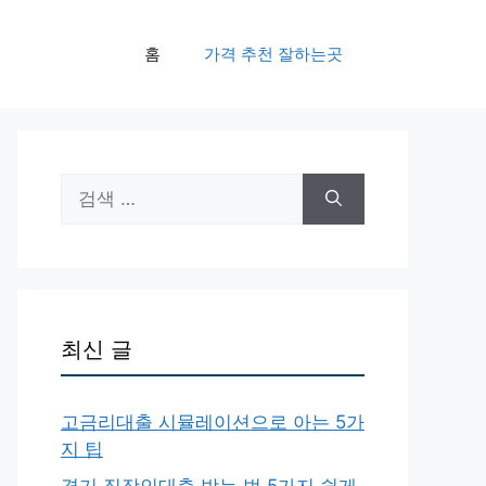
홈
가격 추천 잘하는곳
검
색:
최신 글
고금리대출 시뮬레이션으로 아는 5가
지 팁
경기 직장인대출 받는 법 5가지 쉽게