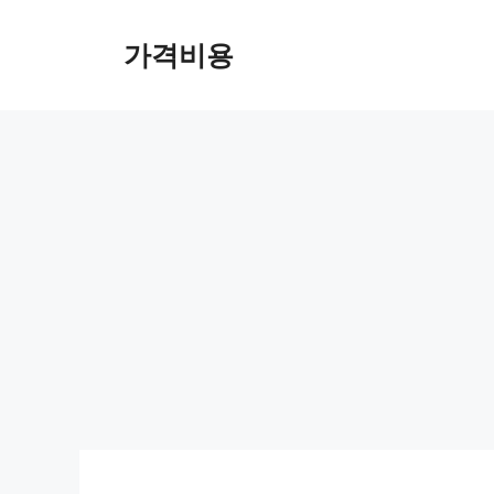
컨
텐
가격비용
츠
로
건
너
뛰
기