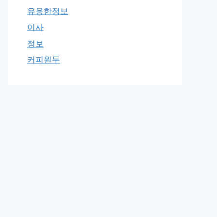
유용한정보
이사
정보
커피원두