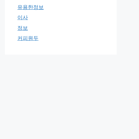
유용한정보
이사
정보
커피원두