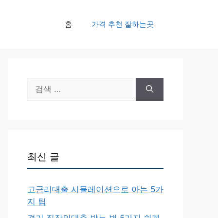
홈
가격 추천 잘하는곳
검
색:
최신 글
고금리대출 시뮬레이션으로 아는 5가
지 팁
경기 직장인대출 받는 법 5가지 쉽게