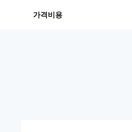
컨
텐
가격비용
츠
로
건
너
뛰
기