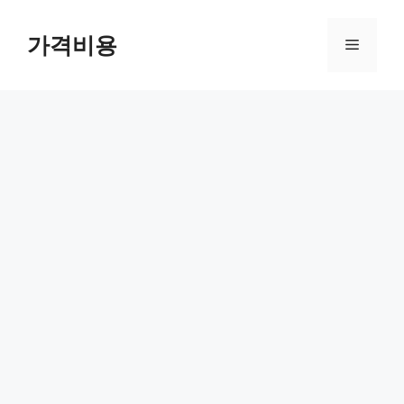
컨
텐
가격비용
메
츠
로
뉴
건
너
뛰
기