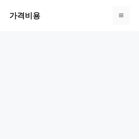
컨
텐
가격비용
메
츠
로
뉴
건
너
뛰
기