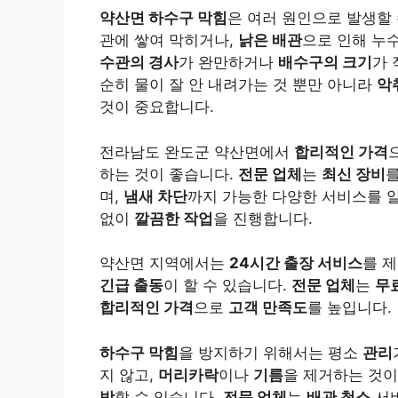
약산면 하수구 막힘
은 여러 원인으로 발생할
관에 쌓여 막히거나,
낡은 배관
으로 인해 누
수관의 경사
가 완만하거나
배수구의 크기
가 
순히 물이 잘 안 내려가는 것 뿐만 아니라
악
것이 중요합니다.
전라남도 완도군 약산면에서
합리적인 가격
하는 것이 좋습니다.
전문 업체
는
최신 장비
며,
냄새 차단
까지 가능한 다양한 서비스를 
없이
깔끔한 작업
을 진행합니다.
약산면 지역에서는
24시간 출장 서비스
를 
긴급 출동
이 할 수 있습니다.
전문 업체
는
무
합리적인 가격
으로
고객 만족도
를 높입니다.
하수구 막힘
을 방지하기 위해서는 평소
관리
지 않고,
머리카락
이나
기름
을 제거하는 것이
방
할 수 있습니다.
전문 업체
는
배관 청소
서