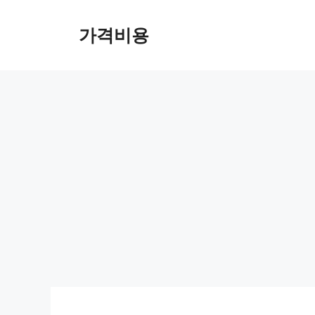
컨
텐
가격비용
츠
로
건
너
뛰
기