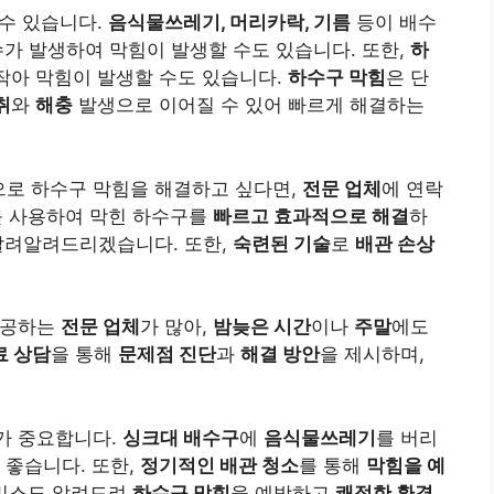
 수 있습니다.
음식물쓰레기, 머리카락, 기름
등이 배수
수가 발생하여 막힘이 발생할 수도 있습니다. 또한,
하
작아 막힘이 발생할 수도 있습니다.
하수구 막힘
은 단
취
와
해충
발생으로 이어질 수 있어 빠르게 해결하는
으로 하수구 막힘을 해결하고 싶다면,
전문 업체
에 연락
를 사용하여 막힌 하수구를
빠르고 효과적으로 해결
하
알려알려드리겠습니다. 또한,
숙련된 기술
로
배관 손상
제공하는
전문 업체
가 많아,
밤늦은 시간
이나
주말
에도
료 상담
을 통해
문제점 진단
과
해결 방안
을 제시하며,
가 중요합니다.
싱크대 배수구
에
음식물쓰레기
를 버리
 좋습니다. 또한,
정기적인 배관 청소
를 통해
막힘을 예
비스도 알려드려
하수구 막힘
을 예방하고
쾌적한 환경