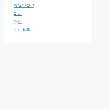
유용한정보
이사
정보
커피원두