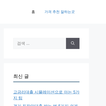
홈
가격 추천 잘하는곳
검
색:
최신 글
고금리대출 시뮬레이션으로 아는 5가
지 팁
경기 직장인대출 받는 법 5가지 쉽게