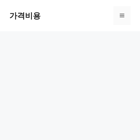
컨
텐
가격비용
메
츠
로
뉴
건
너
뛰
기