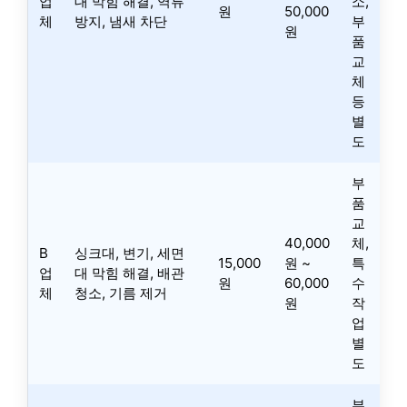
업
대 막힘 해결, 역류
소,
원
50,000
체
방지, 냄새 차단
부
원
품
교
체
등
별
도
부
품
교
40,000
체,
B
싱크대, 변기, 세면
15,000
원 ~
특
업
대 막힘 해결, 배관
원
60,000
수
체
청소, 기름 제거
원
작
업
별
도
부