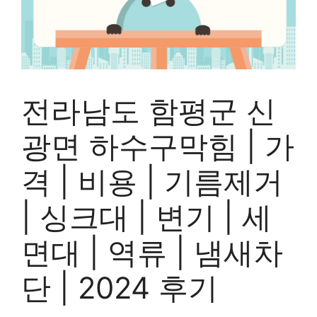
전라남도 함평군 신
광면 하수구막힘 | 가
격 | 비용 | 기름제거
| 싱크대 | 변기 | 세
면대 | 역류 | 냄새차
단 | 2024 후기