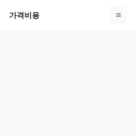
컨
텐
가격비용
메
츠
로
뉴
건
너
뛰
기