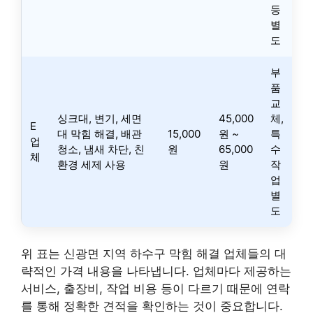
등
별
도
부
품
교
싱크대, 변기, 세면
45,000
체,
E
대 막힘 해결, 배관
15,000
원 ~
특
업
청소, 냄새 차단, 친
원
65,000
수
체
환경 세제 사용
원
작
업
별
도
위 표는 신광면 지역 하수구 막힘 해결 업체들의 대
략적인 가격 내용을 나타냅니다. 업체마다 제공하는
서비스, 출장비, 작업 비용 등이 다르기 때문에 연락
를 통해 정확한 견적을 확인하는 것이 중요합니다.