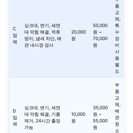
품
교
체,
싱크대, 변기, 세면
50,000
특
C
대 막힘 해결, 역류
20,000
원 ~
수
업
방지, 냄새 차단, 배
원
70,000
장
체
관 내시경 검사
원
비
사
용
별
도
부
품
교
체,
싱크대, 변기, 세면
35,000
D
배
대 막힘 해결, 기름
10,000
원 ~
업
관
제거, 24시간 출장
원
55,000
체
청
가능
원
소