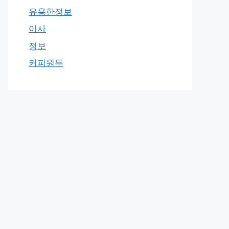
유용한정보
이사
정보
커피원두