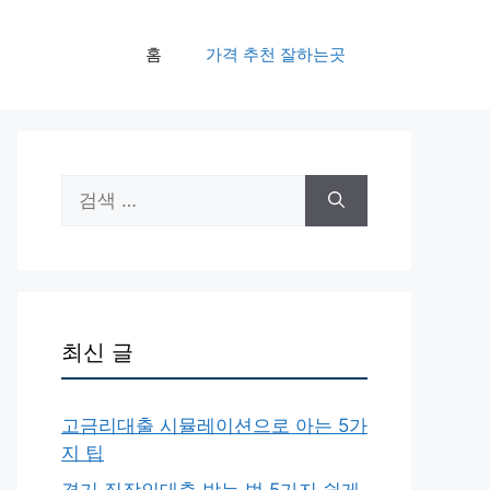
홈
가격 추천 잘하는곳
검
색:
최신 글
고금리대출 시뮬레이션으로 아는 5가
지 팁
경기 직장인대출 받는 법 5가지 쉽게