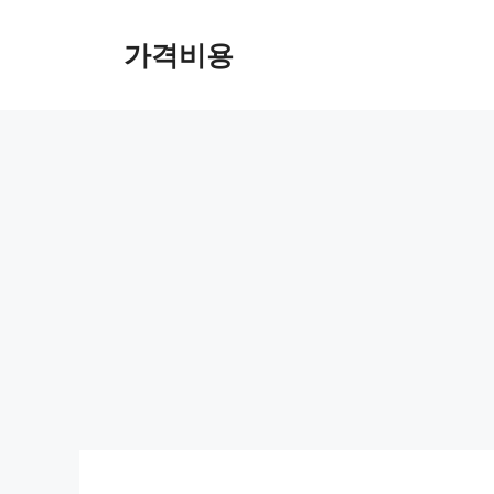
컨
텐
가격비용
츠
로
건
너
뛰
기