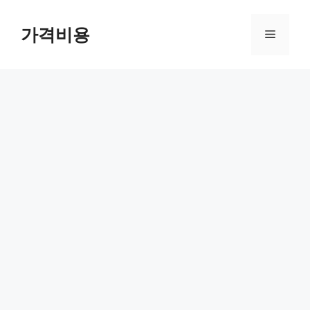
컨
텐
가격비용
메
츠
로
뉴
건
너
뛰
기