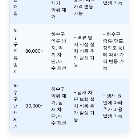
제거,
발생 가능
해
가격 변동
악취 제
결
가능
거
하
하수구
– 하수구
수
– 역류 방
역류 방
종류(맨홀,
구
지 시설 설
지, 악
정화조 등)
역
80,000~
치 비용 추
취 차
에 따라 가
류
가 발생 가
단, 배
격 변동 가
방
능
수 개선
능
지
하
하수구
수
– 냄새 차
악취 제
– 냄새 원
구
단 트랩 설
거, 냄
인에 따라
냄
30,000~
치 비용 추
새 차
추가 비용
새
가 발생 가
단, 배
발생 가능
제
능
수 개선
거