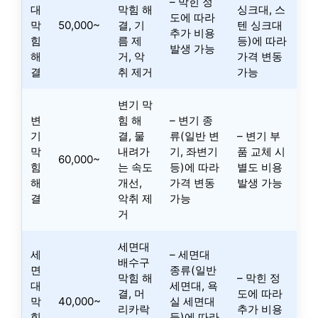
– 막힌 정
대
막힘 해
싱크대, 스
도에 따라
막
50,000~
결, 기
텐 싱크대
추가 비용
힘
름 제
등)에 따라
발생 가능
해
거, 악
가격 변동
결
취 제거
가능
변기 막
변
힘 해
– 변기 종
기
결, 물
류(일반 변
– 변기 부
막
내려가
기, 좌변기
품 교체 시
60,000~
힘
는 속도
등)에 따라
별도 비용
해
개선,
가격 변동
발생 가능
결
악취 제
가능
거
세면대
세
– 세면대
배수구
면
종류(일반
막힘 해
– 막힌 정
대
세면대, 욕
결, 머
도에 따라
막
40,000~
실 세면대
리카락
추가 비용
힘
등)에 따라